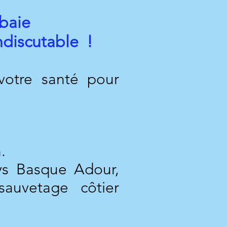
 baie
ndiscutable !
 votre santé pour
.
ys Basque Adour,
auvetage côtier