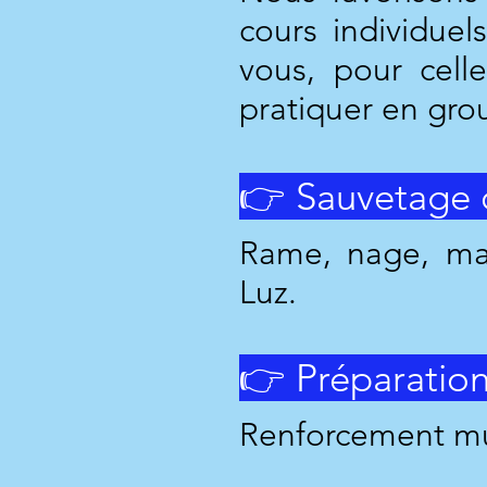
cours individue
vous, pour cell
pratiquer en grou
👉 Sauvetage 
Rame, nage, mar
Luz.
👉 Préparatio
Renforcement mu