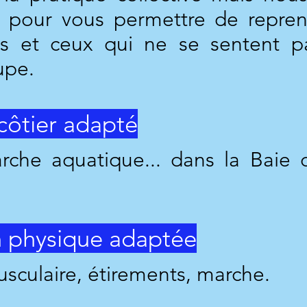
ls pour vous permettre de repre
es et ceux qui ne se sentent p
pe. ​
côtier adapté
che aquatique... dans la Baie d
n physique adaptée
sculaire, étirements, marche.